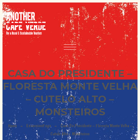
CASA DO PRESIDENTE –
FLORESTA MONTE VELHA
– CUTELO ALTO –
MONSTEIROS
Home
Escursioni
Fogo
Casa Do Presidente – Floresta Monte Velha –
Cutelo Alto – Monsteiros