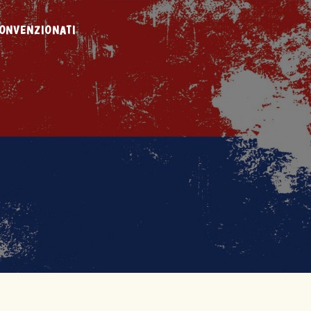
ONVENZIONATI
TÀ
RI
IONI
RI