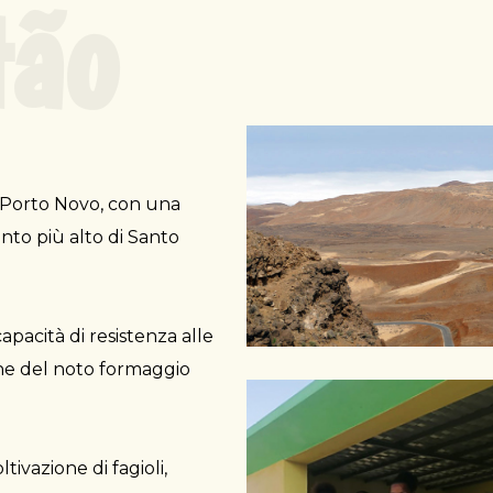
tão
i Porto Novo, con una
unto più alto di Santo
pacità di resistenza alle
one del noto formaggio
tivazione di fagioli,