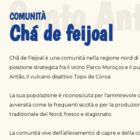
Santo An
COMUNITÀ
Chá de feijoal
Chã de Feijoal è una comunità nella regione nord d
posizione strategica fra il vicino Parco Moroços e il p
Antão, il vulcano disattivo Topo de Coroa.
La sua popolazione è riconosciuta per l'ammirevole ca
avversità come le frequenti siccità e per la produzi
tradizionale del Nord, fresco e stagionato.
La comunità vive dell’allevamento di capre e della col