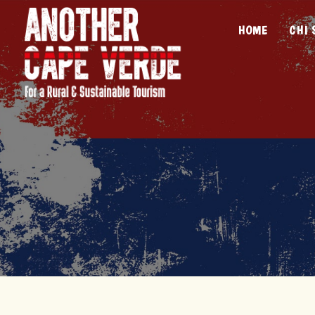
HOME
CHI 
IL 
LA 
VAL