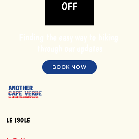
OFF
Finding the easy way to hiking 
through our updates
BOOK NOW
LE ISOLE