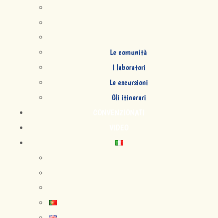
Le comunità
I laboratori
Le escursioni
Gli itinerari
CONVENZIONATI
VIDEO
">
">
">