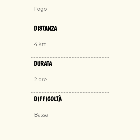
Fogo
DISTANZA
4 km
DURATA
2 ore
DIFFICOLTÀ
Bassa