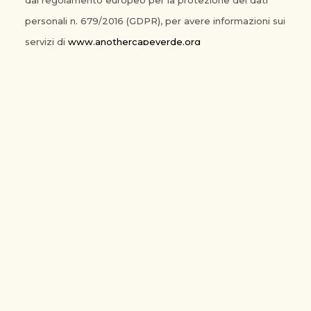
dal regolamento europeo per la protezione dei dati
personali n. 679/2016 (GDPR), per avere informazioni sui
servizi di
www.anothercapeverde.org
FINANZIATO DA
IMPLEMENTATO DA