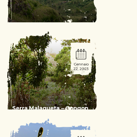
Serra Malagueta – Lagoa
Read More
Gennaio
22, 2023
Serra Malagueta – Gongon
– Hortelào
Read More